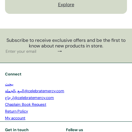
Explore
Subscribe to receive exclusive offers and be the first to
know about new products in store.
Subscribe
Enter
your
email
Connect
يبحث
البيع بالجملة@celebratemercy.com
إرجاع@celebratemercy.com
Chaplain: Book Request
Return Policy
My account
Get in touch
Follow us