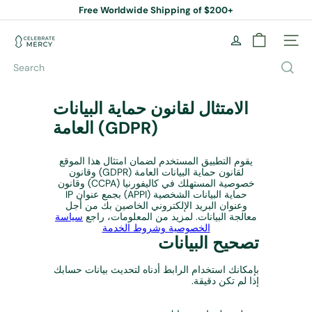
Skip
Free Worldwide Shipping of $200+
to
Pause
content
slideshow
C
Site na
e
l
Search
e
b
r
الامتثال لقانون حماية البيانات
a
العامة (GDPR)
t
e
M
يقوم التطبيق المستخدم لضمان امتثال هذا الموقع
e
لقانون حماية البيانات العامة (GDPR) وقانون
r
خصوصية المستهلك في كاليفورنيا (CCPA) وقانون
c
حماية البيانات الشخصية (APPI) بجمع عنوان IP
وعنوان البريد الإلكتروني الخاصين بك من أجل
y
معالجة البيانات. لمزيد من المعلومات، راجع
سياسة
B
الخصوصية وشروط الخدمة
o
تصحيح البيانات
o
k
بإمكانك استخدام الرابط أدناه لتحديث بيانات حسابك
S
إذا لم تكن دقيقة.
t
o